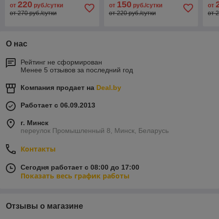
220
150
от
руб./сутки
от
руб./сутки
от
от 270 руб./сутки
от 220 руб./сутки
от 2
О нас
Рейтинг не сформирован
Менее 5 отзывов за последний год
Компания продает на
Deal.by
Работает с 06.09.2013
г. Минск
переулок Промышленный 8, Минск, Беларусь
Контакты
Сегодня работает с 08:00 до 17:00
Показать весь график работы
Отзывы о магазине