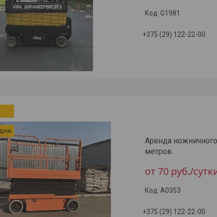
G1981
+375 (29) 122-22-00
 дня
Аренда ножничного
метров
от 70
руб.
/сутк
A0353
+375 (29) 122-22-00