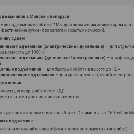
одъемников в Минске и Беларуси
жен подъёмник на объект? Мы доставим своим эвакуатором или тр
 фактические сутки - без залога и скрытых комиссий.
хнику сдаём
ичные подъемники (электрические / дизельные)
— для отделки 
одъёмность до 1000 кг.
нчатые подъемники (дизельные / электрические)
— для фасадов
.
цепные подъёмники
— для быстрых работ на высоте до 12 м.
ескопические подъемники
— для кровли, мостов, линий электропе
для юрлиц
ючаем договор, работаем с НДС.
очка платежа для постоянных клиентов.
а
акуатором и тралом прямо на объект. Стоимость - от 150 руб по М
чить подъёмник
ите или оставляйте заявку (имя + телефон + высота / тип работ).