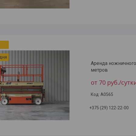
 дня
Аренда ножничного
метров
от 70
руб.
/сутк
A0565
+375 (29) 122-22-00