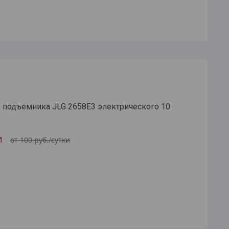
 подъемника JLG 2658E3 электрического 10
и
от 100
руб.
/сутки