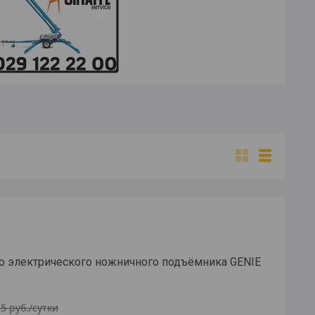
о электрического ножничного подъёмника GENIE
85
руб.
/сутки