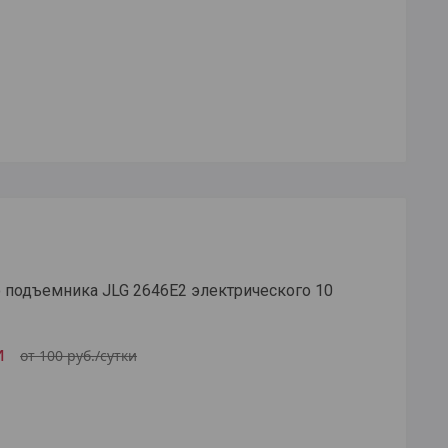
 подъемника JLG 2646E2 электрического 10
и
от 100
руб.
/сутки