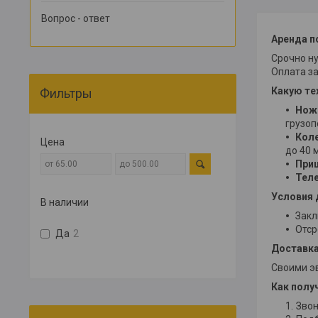
Вопрос - ответ
Аренда п
Срочно ну
Оплата за
Какую те
Фильтры
Ножн
грузоп
Коле
Цена
до 40 м
При
Тел
Условия 
В наличии
Закл
Отср
Да
2
Доставк
Своими эв
Как полу
Звон