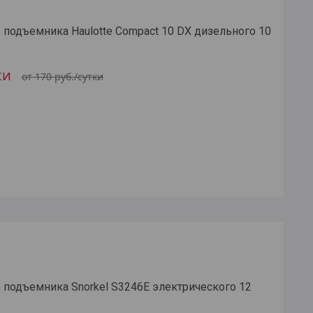
подъемника Haulotte Compact 10 DX дизельного 10
ки
от 170
руб.
/сутки
 подъемника Snorkel S3246E электрического 12